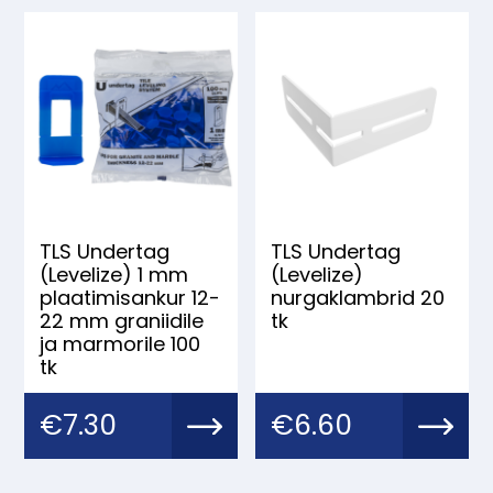
oli:
on:
€133.00.
€106.40.
TLS Undertag
TLS Undertag
(Levelize) 1 mm
(Levelize)
plaatimisankur 12-
nurgaklambrid 20
22 mm graniidile
tk
ja marmorile 100
tk
€
7.30
€
6.60