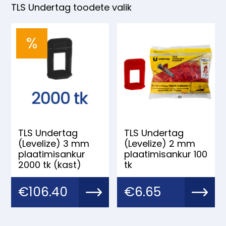
TLS Undertag toodete valik
%
TLS Undertag
TLS Undertag
(Levelize) 3 mm
(Levelize) 2 mm
plaatimisankur
plaatimisankur 100
2000 tk (kast)
tk
Algne
Praegune
€
106.40
€
6.65
hind
hind