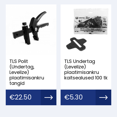
TLS Polit
TLS Undertag
(Undertag,
(Levelize)
Levelize)
plaatimisankru
plaatimisankru
kaitsealused 100 tk
tangid
€
22.50
€
5.30