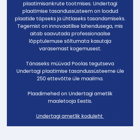
plaatimisankrute tootmises. Undertagi
plaatimise tasandussüsteem on loodud
plaatide täpseks ja ühtlaseks tasandamiseks.
Tegemist on innovaatilise lahendusega, mis
aitab saavutada professionaalse
lõpptulemuse sõltumata kasutaja
varasemast kogemusest.
Tänaseks müüvad Poolas tegutseva
Undertagi plaatimise tasandussüsteeme üle
250 ettevõtte üle maailma.
Plaadimehed on Undertagi ametlik
maaletooja Eestis.
Undertagi ametlik koduleht