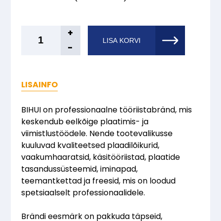
BIHUI
+
LISA KORVI
Liigend
-
töölaud
221
x
LISAINFO
113
cm
BIHUI on professionaalne tööriistabränd, mis
kogus
keskendub eelkõige plaatimis- ja
viimistlustöödele. Nende tootevalikusse
kuuluvad kvaliteetsed plaadilõikurid,
vaakumhaaratsid, käsitööriistad, plaatide
tasandussüsteemid, iminapad,
teemantkettad ja freesid, mis on loodud
spetsiaalselt professionaalidele.
Brändi eesmärk on pakkuda täpseid,