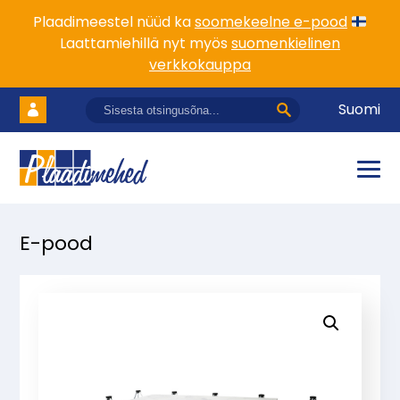
Plaadimeestel nüüd ka
soomekeelne e-pood
Laattamiehillä nyt myös
suomenkielinen
verkkokauppa
Suomi
E-pood