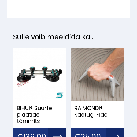
Sulle võib meeldida ka...
BIHUI® Suurte
RAIMONDI®
plaatide
Käetugi Fido
tõmmits
€
136.00
€
25.00