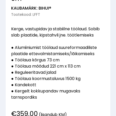
KAUBAMÄRK: BIHUI®
Tootekood: LFFT
Kerge, vastupidav ja stabiilne töölaud. Sobib
slab plaatide, kipstahvli jne. töötlemiseks
● Alumiiniumist töölaud suureformaadiliste
plaatide ettevalmistamiseks/lõikamiseks
● Töölaua kõrgus 73 cm
● Töölaua mõõdud 221 cm x 113 cm
● Reguleeritavad jalad
● Töölaua koormustaluvus 1500 kg
● Kandekott
● Kergelt kokkupandav mugavaks
tarnspordiks
€
359.00
(lisandub KM)