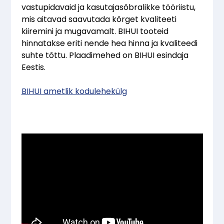
vastupidavaid ja kasutajasõbralikke tööriistu,
mis aitavad saavutada kõrget kvaliteeti
kiiremini ja mugavamalt. BIHUI tooteid
hinnatakse eriti nende hea hinna ja kvaliteedi
suhte tõttu. Plaadimehed on BIHUI esindaja
Eestis.
BIHUI ametlik kodulehekülg