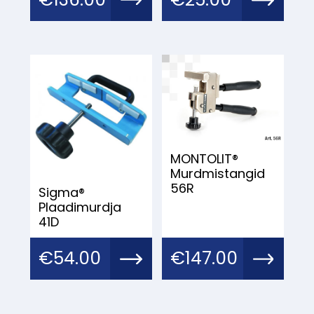
MONTOLIT®
Murdmistangid
56R
Sigma®
Plaadimurdja
41D
€
54.00
€
147.00