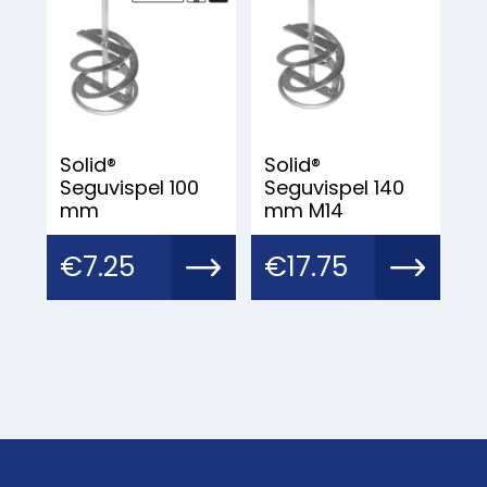
Solid®
Solid®
Seguvispel 100
Seguvispel 140
mm
mm M14
€
7.25
€
17.75