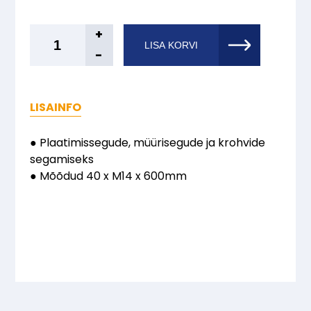
BIHUI®
+
LISA KORVI
Seguvispel
-
M14
140
mm
LISAINFO
Big
Spiral
● Plaatimissegude, müürisegude ja krohvide
Gold
segamiseks
kogus
● Mõõdud 40 x M14 x 600mm