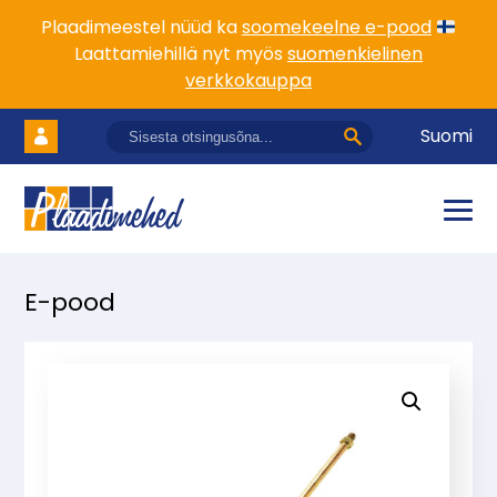
Plaadimeestel nüüd ka
soomekeelne e-pood
Laattamiehillä nyt myös
suomenkielinen
verkkokauppa
Suomi
E-pood