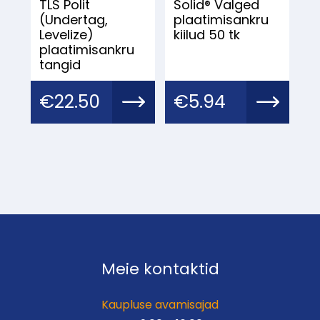
TLS Polit
Solid® Valged
(Undertag,
plaatimisankru
Levelize)
kiilud 50 tk
plaatimisankru
tangid
€
22.50
€
5.94
Meie kontaktid
Kaupluse avamisajad