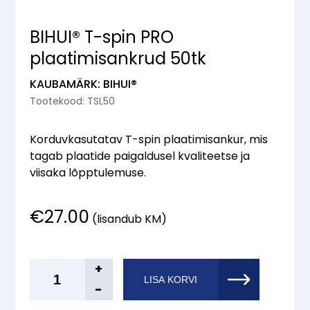
BIHUI® T-spin PRO
plaatimisankrud 50tk
KAUBAMÄRK: BIHUI®
Tootekood: TSL50
Korduvkasutatav T-spin plaatimisankur, mis
tagab plaatide paigaldusel kvaliteetse ja
viisaka lõpptulemuse.
€
27.00
(lisandub KM)
BIHUI®
+
LISA KORVI
T-
-
spin