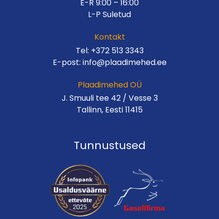
E-R 9:00 – 16:00
L-P Suletud
Kontakt
Tel:
+372 513 3343
E-post:
info@plaadimehed.ee
Plaadimehed OÜ
J. Smuuli tee 42 / Vesse 3
Tallinn, Eesti 11415
Tunnustused