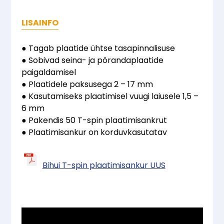
PRO
plaatimisankrud
LISAINFO
50tk
kogus
● Tagab plaatide ühtse tasapinnalisuse
● Sobivad seina- ja põrandaplaatide
paigaldamisel
● Plaatidele paksusega 2 – 17 mm
● Kasutamiseks plaatimisel vuugi laiusele 1,5 –
6 mm
● Pakendis 50 T-spin plaatimisankrut
● Plaatimisankur on korduvkasutatav
Bihui T-spin plaatimisankur UUS