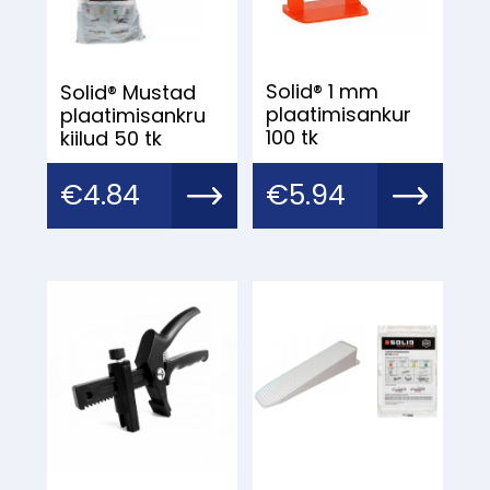
Solid® 1 mm
Solid® Mustad
plaatimisankur
plaatimisankru
100 tk
kiilud 50 tk
€
4.84
€
5.94