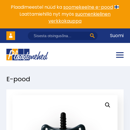
Plaadimeestel nüüd ka
soomekeelne e-pood
Laattamiehillä nyt myös
suomenkielinen
verkkokauppa
Suomi
E-pood