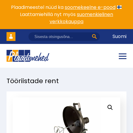
Plaadimeestel nüüd ka
soomekeelne e-pood
Laattamiehillä nyt myös
suomenkielinen
verkkokauppa
Suomi
Tööriistade rent