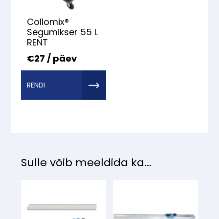
Collomix®
Segumikser 55 L
RENT
€27 / päev
RENDI
TÖÖRIIST
MEILT
Sulle võib meeldida ka...