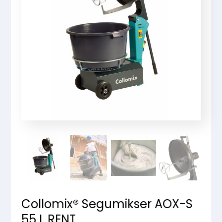
Collomix® Segumikser AOX-S
55 L RENT