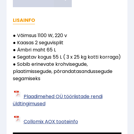
LISAINFO
● Võimsus 1100 W, 220 v
● Kaasas 2 seguvisplit
● Ämbri maht 65 L
● Segatav kogus 55 L ( 3 x 25 kg kotti korraga)
● Sobib erinevate krohvisegude,
plaatimissegude, põrandatasandussegude
segamiseks
Plaadimehed OÜ tööriistade rendi
üldtingimused
Collomix AOX tooteinfo