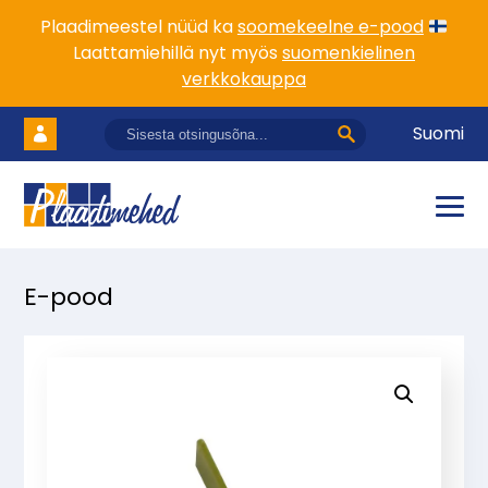
Plaadimeestel nüüd ka
soomekeelne e-pood
Laattamiehillä nyt myös
suomenkielinen
verkkokauppa
Suomi
E-pood