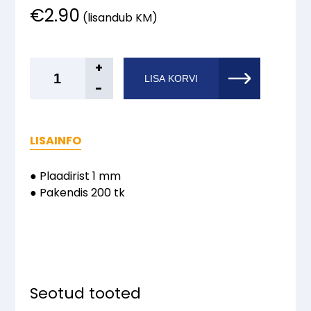
€
2.90
(lisandub KM)
Dovaro®
+
LISA KORVI
Plaadirist
-
1
mm
200
LISAINFO
tk
kogus
● Plaadirist 1 mm
● Pakendis 200 tk
Seotud tooted