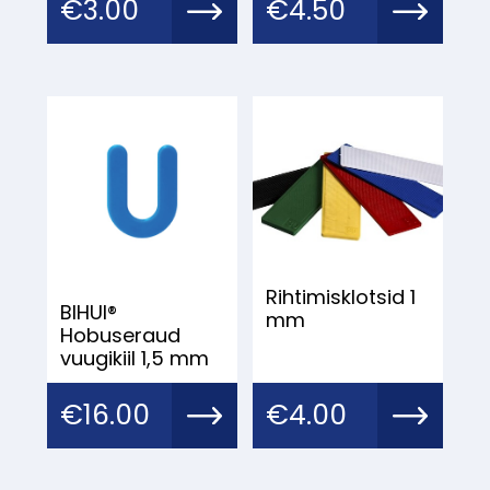
€
3.00
€
4.50
Rihtimisklotsid 1
BIHUI®
mm
Hobuseraud
vuugikiil 1,5 mm
€
16.00
€
4.00