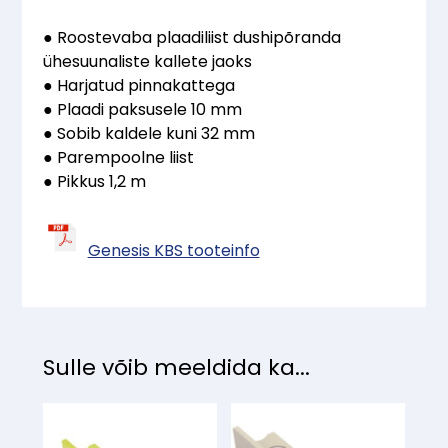
mm
● Roostevaba plaadiliist dushipõranda
/
ühesuunaliste kallete jaoks
1,2
● Harjatud pinnakattega
m
● Plaadi paksusele 10 mm
parem
● Sobib kaldele kuni 32 mm
kogus
● Parempoolne liist
● Pikkus 1,2 m
Genesis KBS tooteinfo
Sulle võib meeldida ka...