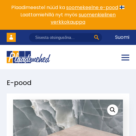
Plaadimeestel nüüd ka
soomekeelne e-pood
Laattamiehillä nyt myös
suomenkielinen
verkkokauppa
Suomi
E-pood