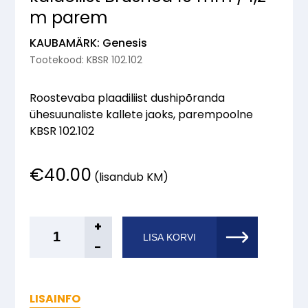
m parem
KAUBAMÄRK: Genesis
Tootekood: KBSR 102.102
Roostevaba plaadiliist dushipõranda
ühesuunaliste kallete jaoks, parempoolne
KBSR 102.102
€
40.00
(lisandub KM)
Genesis®
+
LISA KORVI
Roostevaba
-
dushi
kaldeliist
Brushed
LISAINFO
10