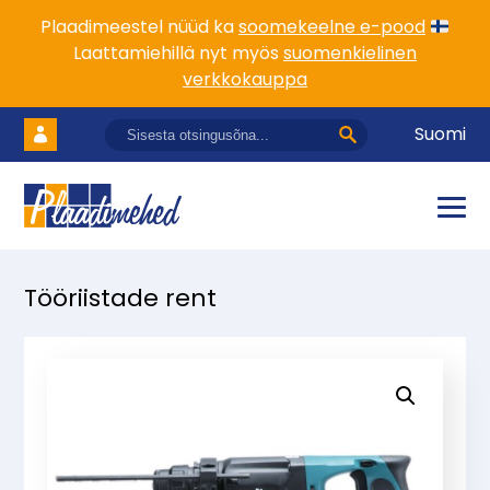
Plaadimeestel nüüd ka
soomekeelne e-pood
Laattamiehillä nyt myös
suomenkielinen
verkkokauppa
Suomi
Tööriistade rent