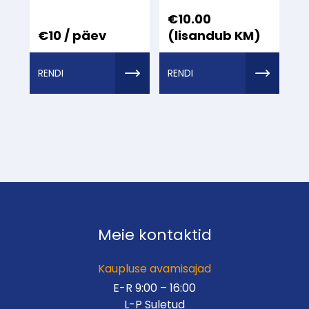
€
10.00
€10 / päev
(lisandub KM)
RENDI
RENDI
TÖÖRIIST
TÖÖRIIST
MEILT
MEILT
Meie kontaktid
Kaupluse avamisajad
E-R 9:00 – 16:00
L-P Suletud