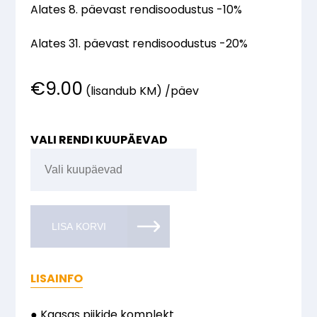
Alates 8. päevast rendisoodustus -10%
Alates 31. päevast rendisoodustus -20%
€
9.00
(lisandub KM) /päev
VALI RENDI KUUPÄEVAD
LISA KORVI
LISAINFO
● Kaasas piikide komplekt