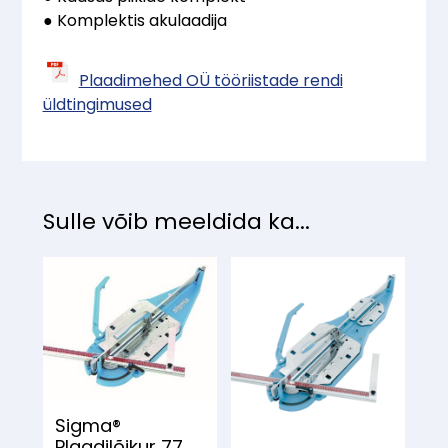
● Komplektis akulaadija
Plaadimehed OÜ tööriistade rendi
üldtingimused
Sulle võib meeldida ka...
Sigma®
Plaadilõikur 77