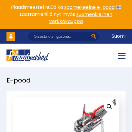
Plaadimeestel nüüd ka
soomekeelne e-pood
Laattamiehillä nyt myös
suomenkielinen
verkkokauppa
Suomi
E-pood