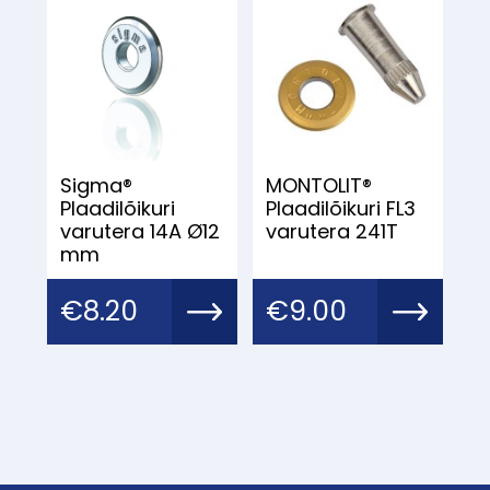
Sigma®
MONTOLIT®
Plaadilõikuri
Plaadilõikuri FL3
varutera 14A Ø12
varutera 241T
mm
€
8.20
€
9.00