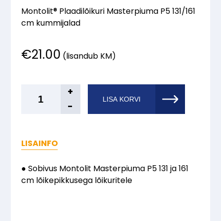
Montolit® Plaadilõikuri Masterpiuma P5 131/161
cm kummijalad
€
21.00
(lisandub KM)
MONTOLIT®
+
LISA KORVI
Lõikuri
-
Masterpiuma
P5
131-
LISAINFO
161
kummijalad
● Sobivus Montolit Masterpiuma P5 131 ja 161
kogus
cm lõikepikkusega lõikuritele