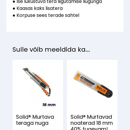
● Ise lukustuva tera liigutamise liuguriga
● Kaasas kaks lisatera
● Korpuse sees terade sahtel
Sulle võib meeldida ka...
Solid® Murtava
Solid® Murtavad
teraga nuga
noaterad 18 mm
40% tugevam!