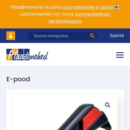
Plaadimeestel nüüd ka
soomekeelne e-pood
Laattamiehillä nyt myös
suomenkielinen
verkkokauppa
Suomi
E-pood