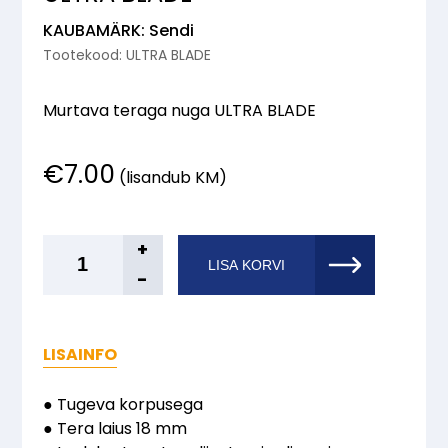
KAUBAMÄRK: Sendi
Tootekood: ULTRA BLADE
Murtava teraga nuga ULTRA BLADE
€
7.00
(lisandub KM)
Sendi®
+
LISA KORVI
Murtava
-
teraga
nuga
ULTRA
LISAINFO
BLADE
kogus
● Tugeva korpusega
● Tera laius 18 mm