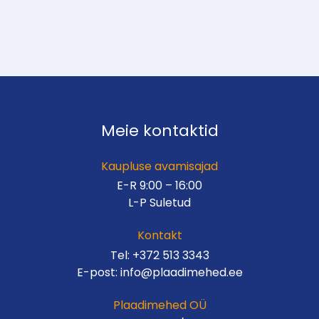
Meie kontaktid
Kaupluse avamisajad
E-R 9:00 – 16:00
L-P Suletud
Kontakt
Tel:
+372 513 3343
E-post:
info@plaadimehed.ee
Plaadimehed OÜ