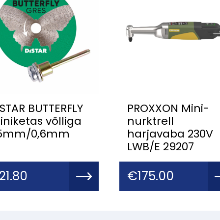
ISTAR BUTTERFLY
PROXXON Mini-
niketas võlliga
nurktrell
5mm/0,6mm
harjavaba 230V
LWB/E 29207
21.80
€
175.00