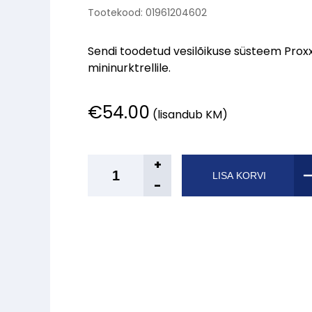
Tootekood: 01961204602
Sendi toodetud vesilõikuse süsteem Prox
mininurktrellile.
€
54.00
(lisandub KM)
Sendi
+
LISA KORVI
veeliides
-
Proxxon
LWB
Mini-
nurktrellile
kogus