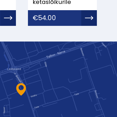
ketaslõikurile
€
54.00