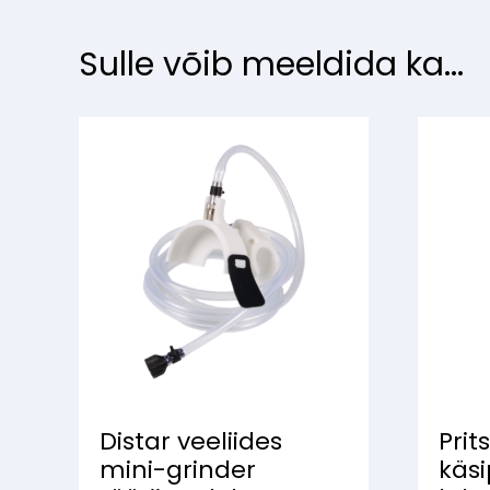
Sulle võib meeldida ka...
Distar veeliides
Prit
mini-grinder
käs