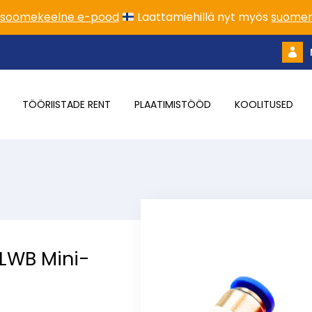
soomekeelne e-pood
Laattamiehillä nyt myös
suomen
TÖÖRIISTADE RENT
PLAATIMISTÖÖD
KOOLITUSED
 LWB Mini-