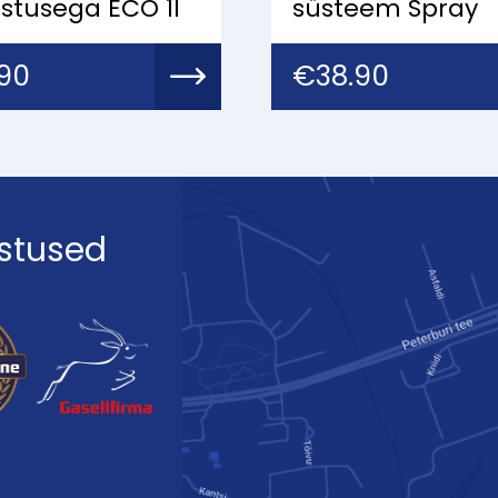
stusega ECO 1l
süsteem Spray
.90
€
38.90
stused