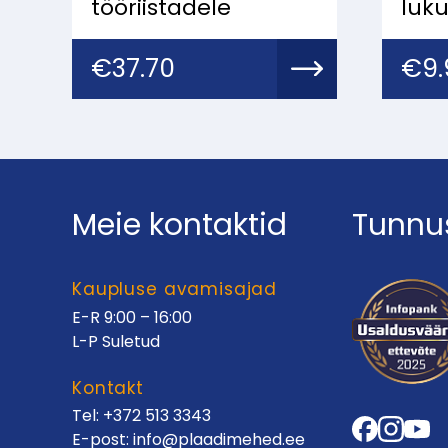
tööriistadele
luku
€
37.70
€
9
Meie kontaktid
Tunnu
Kaupluse avamisajad
E-R 9:00 – 16:00
L-P Suletud
Kontakt
Tel:
+372 513 3343
E-post:
info@plaadimehed.ee