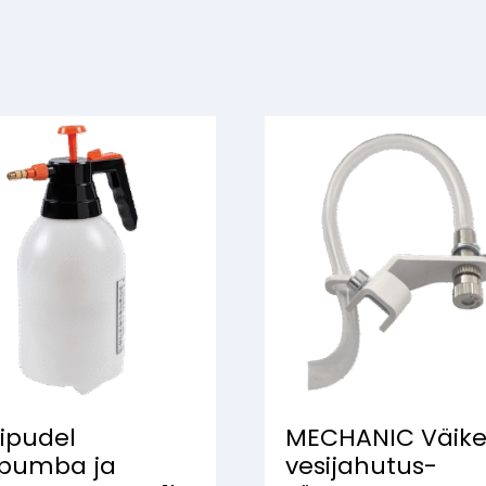
sipudel
MECHANIC Väik
ipumba ja
vesijahutus-