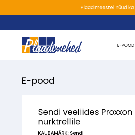
Plaadimeestel nüüd ka
E-POOD
E-pood
Sendi veeliides Proxxon
nurktrellile
KAUBAMÄRK: Sendi