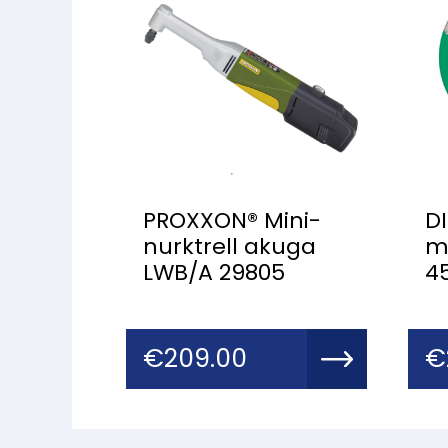
PROXXON® Mini-
D
nurktrell akuga
mi
LWB/A 29805
4
€
209.00
€