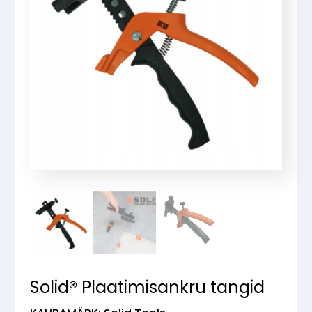
Solid® Plaatimisankru tangid