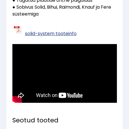
● Tagatud plaatide ühtne paigaldus
● Sobivus Solid, Bihui, Raimondi, Knauf ja Fere
süsteemiga
solid-system tooteinfo
Seotud tooted