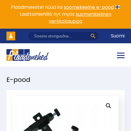
Plaadimeestel nüüd ka
soomekeelne e-pood
Laattamiehillä nyt myös
suomenkielinen
verkkokauppa
Suomi
E-pood