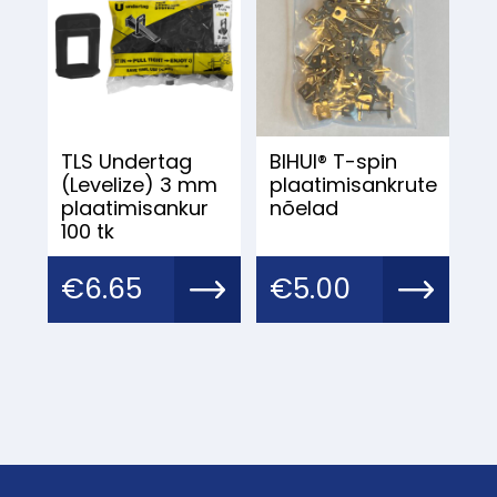
TLS Undertag
BIHUI® T-spin
(Levelize) 3 mm
plaatimisankrute
plaatimisankur
nõelad
100 tk
€
6.65
€
5.00