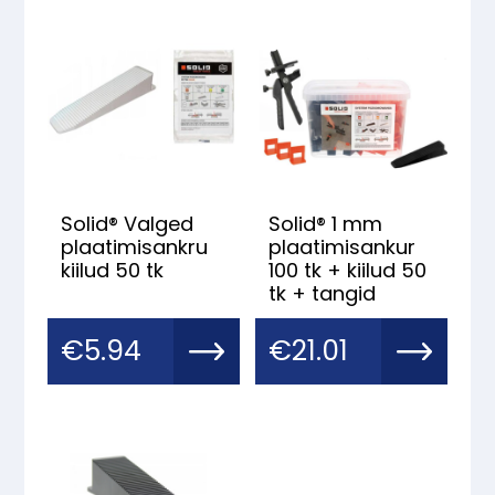
Solid® Valged
Solid® 1 mm
plaatimisankru
plaatimisankur
kiilud 50 tk
100 tk + kiilud 50
tk + tangid
€
5.94
€
21.01