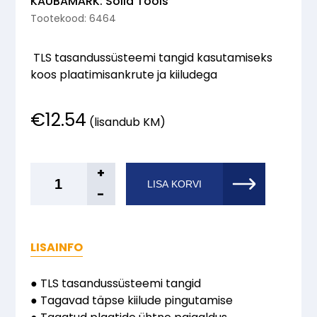
KAUBAMÄRK: Solid Tools
Tootekood: 6464
TLS tasandussüsteemi tangid k
asutamiseks
koos plaatimisankrute ja kiiludega
€
12.54
(lisandub KM)
Solid®
+
LISA KORVI
Plaatimisankru
-
tangid
kogus
LISAINFO
● TLS tasandussüsteemi tangid
● Tagavad täpse kiilude pingutamise