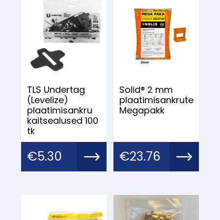
TLS Undertag
Solid® 2 mm
(Levelize)
plaatimisankrute
plaatimisankru
Megapakk
kaitsealused 100
tk
€
5.30
€
23.76