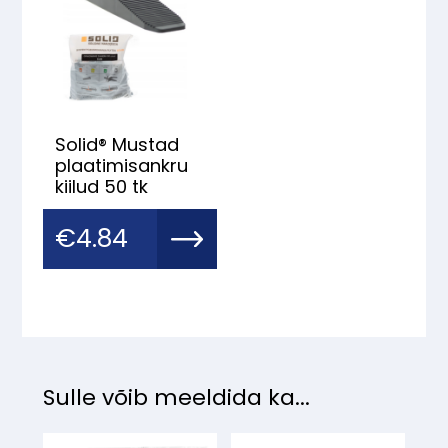
Solid® Mustad
plaatimisankru
kiilud 50 tk
€
4.84
Sulle võib meeldida ka...