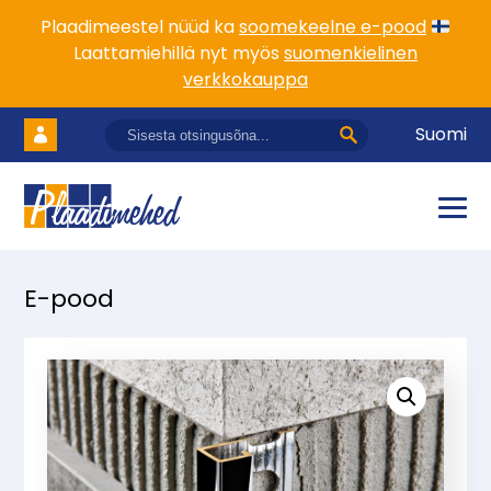
Plaadimeestel nüüd ka
soomekeelne e-pood
Laattamiehillä nyt myös
suomenkielinen
verkkokauppa
Suomi
E-pood