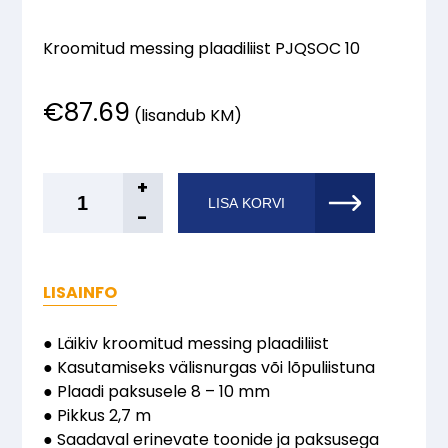
Kroomitud messing plaadiliist PJQSOC 10
€
87.69
(lisandub KM)
Progress®
+
LISA KORVI
Messing
-
kroomitud
nurgaliist
10
LISAINFO
mm
2,7
● Läikiv kroomitud messing plaadiliist
m
● Kasutamiseks välisnurgas või lõpuliistuna
kogus
● Plaadi paksusele 8 – 10 mm
● Pikkus 2,7 m
● Saadaval erinevate toonide ja paksusega